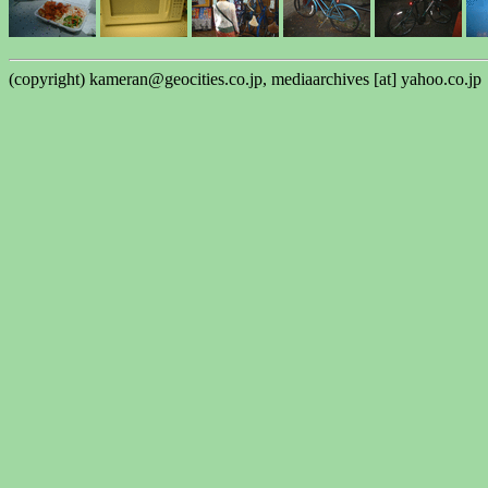
(copyright) kameran@geocities.co.jp, mediaarchives [at] yahoo.co.jp