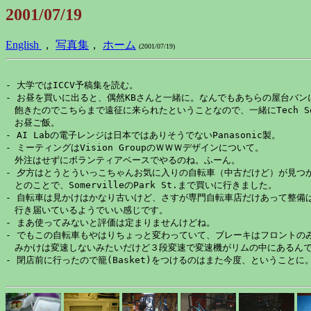
2001/07/19
English
，
写真集
，
ホーム
(2001/07/19)
- 大学ではICCV予稿集を読む。

- お昼を買いに出ると、偶然KBさんと一緒に。なんでもあちらの屋台バンに
　飽きたのでこちらまで遠征に来られたということなので、一緒にTech Sq
　お昼ご飯。

- AI Labの電子レンジは日本ではありそうでないPanasonic製。

- ミーティングはVision GroupのＷＷＷデザインについて。

　外注はせずにボランティアベースでやるのね。ふーん。

- 夕方はとうとういっこちゃんお気に入りの自転車（中古だけど）が見つか
　とのことで、SomervilleのPark St.まで買いに行きました。

- 自転車は見かけはかなり古いけど、さすが専門自転車店だけあって整備は
　行き届いているようでいい感じです。

- まあ使ってみないと評価は定まりませんけどね。

- でもこの自転車もやはりちょっと変わっていて、ブレーキはフロントのみ
　みかけは変速しないみたいだけど３段変速で変速機がリムの中にあるんで
- 閉店前に行ったので籠(Basket)をつけるのはまた今度、ということに。