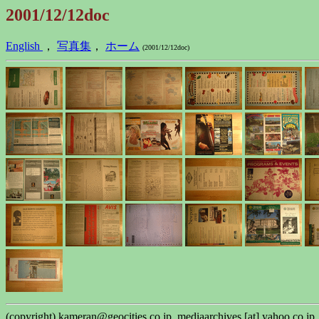
2001/12/12doc
English
，
写真集
，
ホーム
(2001/12/12doc)
(copyright) kameran@geocities.co.jp, mediaarchives [at] yahoo.co.jp